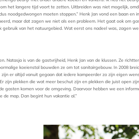
in om het langere tijd voort te zetten. Uitbreiden was niet mogelijk, 
003 dus noodgedwongen moeten stoppen.” Henk Jan vond een baan en i
erd, maar dat zagen we niet als een probleem. Het gaat ook om gastv
k gebruik van het natuurgebied. Wat eerst ons nadeel was, zagen we 
. Natasja is van de gastvrijheid, Henk Jan van de klussen. Ze richtte
voormalige koeienstal bouwden ze om tot sanitairgebouw. In 2008 breid
e zijn er altijd vanuit gegaan dat iedere kampeerder zo zijn eigen 
. Er zijn plekken die wat meer beschut zijn en plekken die juist open z
t de gasten komen voor de omgeving. Daarvoor hebben we een infor
e de map. Dan begint hun vakantie al.”