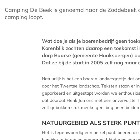
Camping De Beek is genoemd naar de Zoddebeek di
camping loopt.
Wat doe je als je boerenbedrijf geen toe
Korenblik zochten daarop een toekomst in
dorp Buurse (gemeente Haaksbergen) boe
Dat ze bij de start in 2005 zelf nog maa
Natuurlijk is het een boeren landweggetje dat 
door het Twentse landschap. Teksten staan er in
geparkeerd en uitgestapt worden we enthousiast
dat doordat Henk Jan ons met een onvervalste T
zelf gebakken stuk meekrijgen, beginnen beiden 
NATUURGEBIED ALS STERK PUN
Het is tegenwoordig een heikel punt: boeren die 
ben hier geboren en opgegroeid. Het was een ge