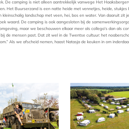
 De camping is niet alleen aantrekkelijk vanwege Het Haaksbergerv
. Het Buurserzand is een natte heide met vennetjes, heide, stukjes bo
kleinschalig landschap met veen, hei, bos en water. Van daaruit zit j
oek waard. De camping is ook aangesloten bij de samenwerkingsorga
e omgeving, maar we beschouwen elkaar meer als collega’s dan als co
bij de mensen past. Dat zit wel in de Twentse cultuur: het noabersch
 om.” Als we afscheid nemen, haast Natasja de keuken in om inderd