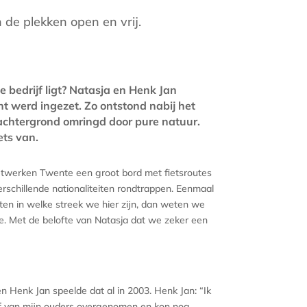
 de plekken open en vrij.
 bedrijf ligt? Natasja en Henk Jan
t werd ingezet. Zo ontstond nabij het
chtergrond omringd door pure natuur.
ets van.
netwerken Twente een groot bord met fietsroutes
rschillende nationaliteiten rondtrappen. Eenmaal
en in welke streek we hier zijn, dan weten we
e. Met de belofte van Natasja dat we zeker een
n Henk Jan speelde dat al in 2003. Henk Jan: “Ik
jf van mijn ouders overgenomen en kon nog