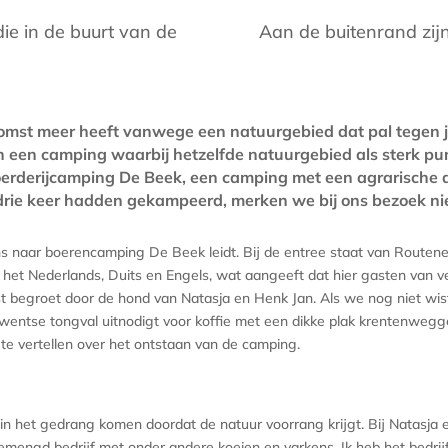
e in de buurt van de
Aan de buitenrand zijn
komst meer heeft vanwege een natuurgebied dat pal tegen je
 een camping waarbij hetzelfde natuurgebied als sterk pun
rderijcamping De Beek, een camping met een agrarische a
r drie keer hadden gekampeerd, merken we bij ons bezoek ni
ons naar boerencamping De Beek leidt. Bij de entree staat van Route
 het Nederlands, Duits en Engels, wat aangeeft dat hier gasten van ve
 begroet door de hond van Natasja en Henk Jan. Als we nog niet wist
wentse tongval uitnodigt voor koffie met een dikke plak krentenwegg
te vertellen over het ontstaan van de camping.
T
in het gedrang komen doordat de natuur voorrang krijgt. Bij Natasja e
mengd bedrijf met onder andere koeien en varkens. Ik heb het bedri