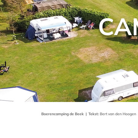
CA
Boerencamping de Beek
|
Tekst:
Bert van den Hoogen