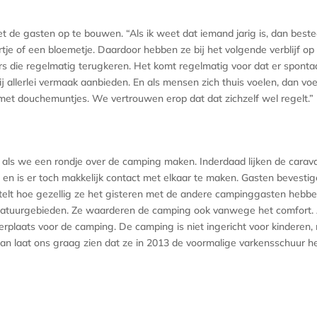
t de gasten op te bouwen. “Als ik weet dat iemand jarig is, dan beste
artje of een bloemetje. Daardoor hebben ze bij het volgende verblijf op
s die regelmatig terugkeren. Het komt regelmatig voor dat er spont
j allerlei vermaak aanbieden. En als mensen zich thuis voelen, dan voe
et douchemuntjes. We vertrouwen erop dat dat zichzelf wel regelt.”
als we een rondje over de camping maken. Inderdaad lijken de caravan
en is er toch makkelijk contact met elkaar te maken. Gasten bevesti
elt hoe gezellig ze het gisteren met de andere campinggasten hebben
atuurgebieden. Ze waarderen de camping ook vanwege het comfort. Al
erplaats voor de camping. De camping is niet ingericht voor kinderen,
Jan laat ons graag zien dat ze in 2013 de voormalige varkensschuur 