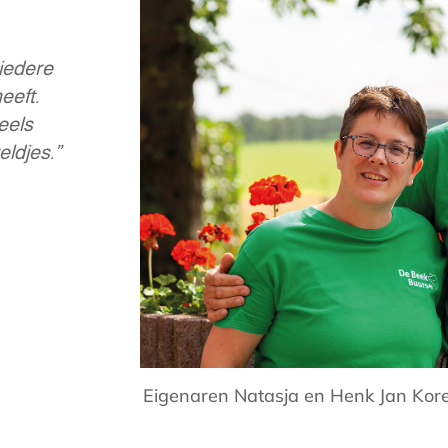
 iedere
eeft.
eels
eldjes.”
Eigenaren Natasja en Henk Jan Kore