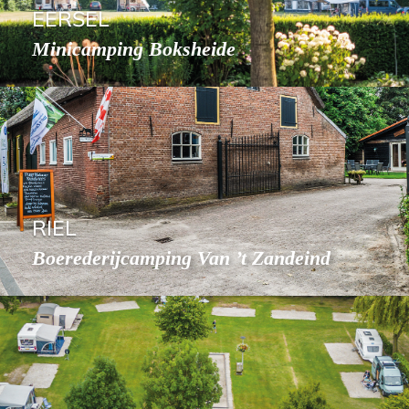
EERSEL
Minicamping Boksheide
RIEL
Boerederijcamping Van ’t Zandeind