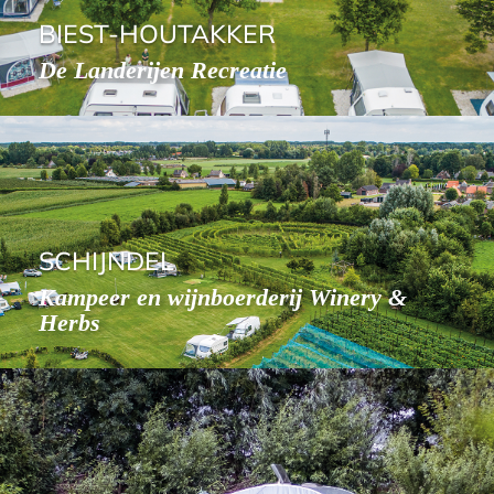
BIEST-HOUTAKKER
De Landerijen Recreatie
SCHIJNDEL
Kampeer en wijnboerderij Winery &
Herbs