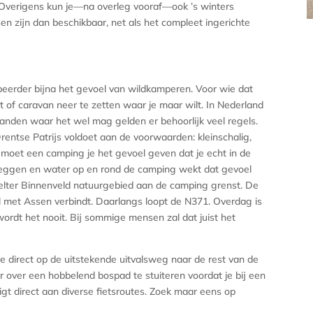
en. Overigens kun je—na overleg vooraf—ook ’s winters
en zijn dan beschikbaar, net als het compleet ingerichte
eerder bijna het gevoel van wildkamperen. Voor wie dat
nt of caravan neer te zetten waar je maar wilt. In Nederland
e landen waar het wel mag gelden er behoorlijk veel regels.
ntse Patrijs voldoet aan de voorwaarden: kleinschalig,
 moet een camping je het gevoel geven dat je echt in de
 heggen en water op en rond de camping wekt dat gevoel
elter Binnenveld natuurgebied aan de camping grenst. De
l met Assen verbindt. Daarlangs loopt de N371. Overdag is
ordt het nooit. Bij sommige mensen zal dat juist het
e direct op de uitstekende uitvalsweg naar de rest van de
ier over een hobbelend bospad te stuiteren voordat je bij een
gt direct aan diverse fietsroutes. Zoek maar eens op