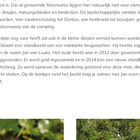
ed is. Die al genoemde fietsroutes liggen hier natuurlijk niet voor ni
 dorpjes, natuurgebieden en landerijen. De landschappelijke variatie i
oeden. Van zandverstuiving tot Oerbos, van heideveld tot bosvijver; je 
steenworp van de camping.
daar oog voor heeft zal ook in de kleine dorpen verrast kunnen worden
dvaart een standbeeld van een markante brugwachter. Hij heette eig
r de naam Jan van Luuks. Het oude beeld was in 2012 door geweten
ggevonden. Er werd geld ingezameld en in 2014 kon een nieuw stand
lterbrug. Zo werd opnieuw de waardering getoond voor deze man, die
 te steken. Op de bankjes rond het beeld mag je samen met Jan even r
t.