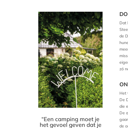
DO
Dat 
Stee
de D
hune
meer
miss
eige
zó n
ON
Het 
De D
die 
De a
“Een camping moet je
gaan
het gevoel geven dat je
de o