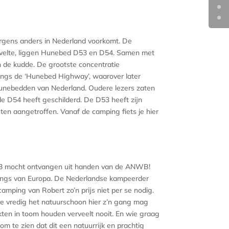
rgens anders in Nederland voorkomt. De
 Havelte, liggen Hunebed D53 en D54. Samen met
 de kudde. De grootste concentratie
langs de ‘Hunebed Highway’, waarover later
unebedden van Nederland. Oudere lezers zaten
 de D54 heeft geschilderd. De D53 heeft zijn
en aangetroffen. Vanaf de camping fiets je hier
2023 mocht ontvangen uit handen van de ANWB!
mpings van Europa. De Nederlandse kampeerder
mping van Robert zo’n prijs niet per se nodig.
 vredig het natuurschoon hier z’n gang mag
kten in toom houden verveelt nooit. En wie graag
 te zien dat dit een natuurrijk en prachtig