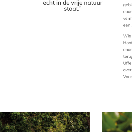
echt in de vrije natuur
gebi
staat.”
oude
verm
een 
Wie 
Hoof
onde
teru
Uffe
over
Vaar