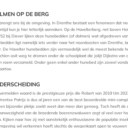
LMEN OP DE BERG
brengt ons bij de omgeving. In Drenthe bestaat een fenomeen dat ne
ntijd kun je hier letterlijk aanraken. Op de Havelterberg, net boven
52 bij Diever lijken deze hunebedden (of dolmen) wat afgedreven van
bedden ligt namelijk iets verder naar het noordoosten van Drenthe, 
. De Havelter hunebedden zijn vermoedelijk wel de meest bekende h
chien ooit weg te dromen onder de schoolplaat die Jolijt Dijkstra van
n roem verzameld. Onder geen enkel ander hunebed zijn zoveel vondst
aartoe.
DERSCHEIDING
vermelden waard is de prestigieuze prijs die Robert van 2019 t/m 
rentse Patrijs is dus al jaren een van de best beoordeelde mini-ca
een bijzonder plekje zoekt weet dan meer dan genoeg. Toch heeft de ca
anwezigheid van de broedende boerenzwaluwen zegt al veel over hoe
. Kijken naar hoe zij met aanstekelijk enthousiasme de populatie inse
mgeving wil verkennen hoeft slechts de wegenkaart open te vouwen om