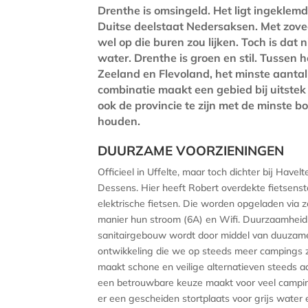
Drenthe is omsingeld. Het ligt ingeklemd
Duitse deelstaat Nedersaksen. Met zove
wel op die buren zou lijken. Toch is dat 
water. Drenthe is groen en stil. Tussen 
Zeeland en Flevoland, het minste aantal
combinatie maakt een gebied bij uitstek
ook de provincie te zijn met de minste b
houden.
DUURZAME VOORZIENINGEN
Officieel in Uffelte, maar toch dichter bij Have
Dessens. Hier heeft Robert overdekte fietsens
elektrische fietsen. Die worden opgeladen via
manier hun stroom (6A) en Wifi. Duurzaamheid i
sanitairgebouw wordt door middel van duuzame t
ontwikkeling die we op steeds meer campings 
maakt schone en veilige alternatieven steeds aan
een betrouwbare keuze maakt voor veel camping
er een gescheiden stortplaats voor grijs water