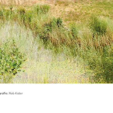
rafie:
Rob Kater