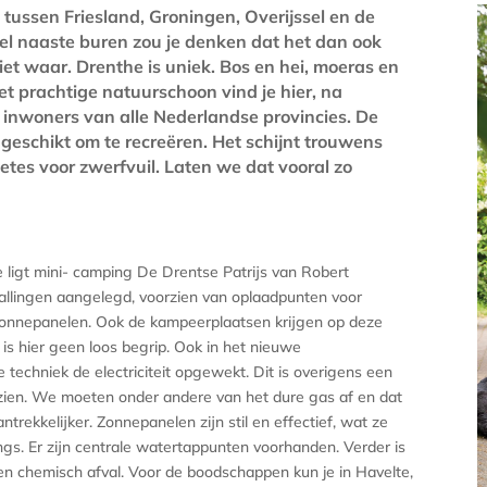
 tussen Friesland, Groningen, Overijssel en de
el naaste buren zou je denken dat het dan ook
niet waar. Drenthe is uniek. Bos en hei, moeras en
het prachtige natuurschoon vind je hier, na
 inwoners van alle Nederlandse provincies. De
 geschikt om te recreëren. Het schijnt trouwens
oetes voor zwerfvuil. Laten we dat vooral zo
lte ligt mini- camping De Drentse Patrijs van Robert
tallingen aangelegd, voorzien van oplaadpunten voor
 zonnepanelen. Ook de kampeerplaatsen krijgen op deze
s hier geen loos begrip. Ook in het nieuwe
echniek de electriciteit opgewekt. Dit is overigens een
zien. We moeten onder andere van het dure gas af en dat
trekkelijker. Zonnepanelen zijn stil en effectief, wat ze
s. Er zijn centrale watertappunten voorhanden. Verder is
 en chemisch afval. Voor de boodschappen kun je in Havelte,