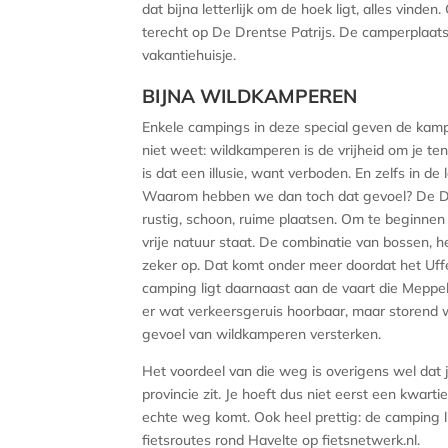
dat bijna letterlijk om de hoek ligt, alles vind
terecht op De Drentse Patrijs. De camperplaats
vakantiehuisje.
BIJNA WILDKAMPEREN
Enkele campings in deze special geven de kamp
niet weet: wildkamperen is de vrijheid om je te
is dat een illusie, want verboden. En zelfs in d
Waarom hebben we dan toch dat gevoel? De Dre
rustig, schoon, ruime plaatsen. Om te beginnen
vrije natuur staat. De combinatie van bossen,
zeker op. Dat komt onder meer doordat het Uff
camping ligt daarnaast aan de vaart die Meppe
er wat verkeersgeruis hoorbaar, maar storend w
gevoel van wildkamperen versterken.
Het voordeel van die weg is overigens wel dat j
provincie zit. Je hoeft dus niet eerst een kwart
echte weg komt. Ook heel prettig: de camping li
fietsroutes rond Havelte op fietsnetwerk.nl.