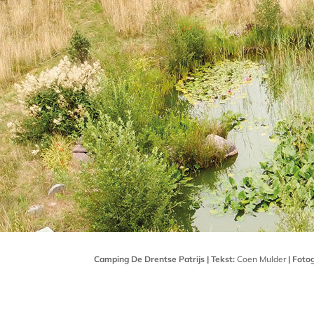
Camping De Drentse Patrijs | Tekst:
Coen Mulder
|
Fotog