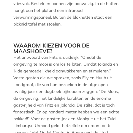
vriesvak. Bestek en pannen zijn aanwezig. In de hutten
hangt aan het plafond een infrarood
verwarmingspaneel. Buiten de blokhutten staat een
picknicktafel met stoelen.
WAAROM KIEZEN VOOR DE
MAASHOEVE?
Het antwoord van Fritz is duidelijk: “Omdat de
omgeving te mooi is om los te laten. Omdat Jolanda en
ik de gemoedelijkheid aanwakkeren en stimuleren.”
Vaste gasten die we spreken, zoals Elly en Huub uit
Landgraaf, die van hun bezoeken in de afgelopen
twintig jaar een dagboek bijhouden zeggen: “De Maas,
de omgeving, het landelijke karakter, en de enorme
gastvrijheid van Fritz en Jolanda. De stilte, dat is toch
fantastisch. En op honderd meter hebben we een echte
bakker!!” Voor de gasten Jack en Monique uit het Zuid-
Limburgse Urmond geldt hetzelfde om eraan toe te
voegen: “Het Outlet Center in Roermond, de stad