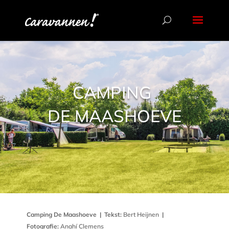
CAMPING
DE MAASHOEVE
Camping De Maashoeve
|
Tekst:
Bert Heijnen
|
Fotografie:
Anahí Clemens