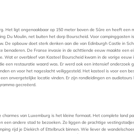
rg. Het ligt ongenaakbaar op 150 meter boven de Sûre en heeft een m
ng Du Moulin, net buiten het dorp Bourscheid. Voor campinggasten is
uw. De opbouw doet sterk denken aan die van Edinburgh Castle in Sch
ng te benaderen. De Franse invasie in de achttiende eeuw maakte een
uïne. Wat er overbleef van Kasteel Bourscheid kwam in de vorige eeu
s die een restauratie waard was. Er werd ook een intensief onderzoek 
den en voor het nageslacht veiliggesteld. Het kasteel is voor een be
een onvergetelijke locatie vinden. Er zijn rondleidingen en audiotours
rogramma gecreëerd.
charmes van Luxemburg is het kleine formaat. Het complete land pas
n een andere stad te bezoeken. Zo liggen de prachtige vestingstadje
amping rijd je Diekirch of Ettelbruck binnen. Wie liever de wandelscho