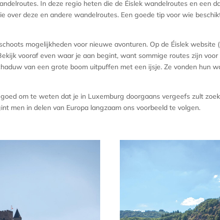
delroutes. In deze regio heten die de Éislek wandelroutes en een da
ie over deze en andere wandelroutes. Een goede tip voor wie beschikt 
schoots mogelijkheden voor nieuwe avonturen. Op de Éislek website (www
. Bekijk vooraf even waar je aan begint, want sommige routes zijn voo
chaduw van een grote boom uitpuffen met een ijsje. Ze vonden hun w
 het goed om te weten dat je in Luxemburg doorgaans vergeefs zult zoe
egint men in delen van Europa langzaam ons voorbeeld te volgen.