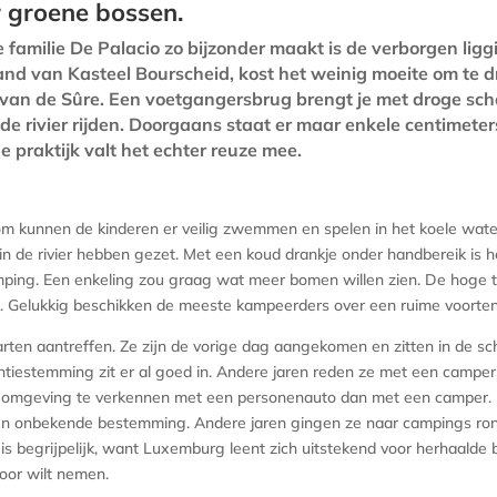
r groene bossen.
familie De Palacio zo bijzonder maakt is de verborgen ligg
nd van Kasteel Bourscheid, kost het weinig moeite om te d
rs van de Sûre. Een voetgangersbrug brengt je met droge s
r de rivier rijden. Doorgaans staat er maar enkele centimet
e praktijk valt het echter reuze mee.
rom kunnen de kinderen er veilig zwemmen en spelen in het koele wate
n de rivier hebben gezet. Met een koud drankje onder handbereik is he
mping. Een enkeling zou graag wat meer bomen willen zien. De hoge 
. Gelukkig beschikken de meeste kampeerders over een ruime voorten
ten aantreffen. Ze zijn de vorige dag aangekomen en zitten in de sc
tiestemming zit er al goed in. Andere jaren reden ze met een camper,
de omgeving te verkennen met een personenauto dan met een camper. 
n onbekende bestemming. Andere jaren gingen ze naar campings rond 
s begrijpelijk, want Luxemburg leent zich uitstekend voor herhaalde 
voor wilt nemen.