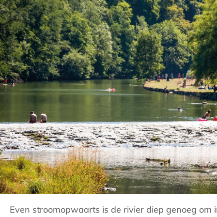
Even stroomopwaarts is
de rivier diep genoeg om