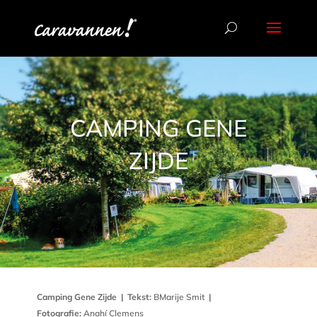
CAMPING GENE
ZIJDE
Camping Gene Zijde
|
Tekst:
BMarije Smit
|
Fotografie:
Anahí Clemens