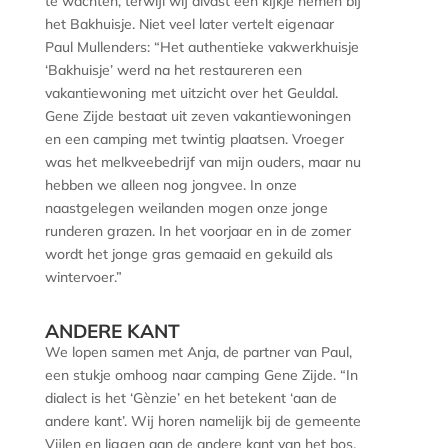
te wachten, terwijl wij alvast een kijkje nemen bij
het Bakhuisje. Niet veel later vertelt eigenaar
Paul Mullenders: “Het authentieke vakwerkhuisje
‘Bakhuisje’ werd na het restaureren een
vakantiewoning met uitzicht over het Geuldal.
Gene Zijde bestaat uit zeven vakantiewoningen
en een camping met twintig plaatsen. Vroeger
was het melkveebedrijf van mijn ouders, maar nu
hebben we alleen nog jongvee. In onze
naastgelegen weilanden mogen onze jonge
runderen grazen. In het voorjaar en in de zomer
wordt het jonge gras gemaaid en gekuild als
wintervoer.”
ANDERE KANT
We lopen samen met Anja, de partner van Paul,
een stukje omhoog naar camping Gene Zijde. “In
dialect is het ‘Gènzie’ en het betekent ‘aan de
andere kant’. Wij horen namelijk bij de gemeente
Vijlen en liggen aan de andere kant van het bos.