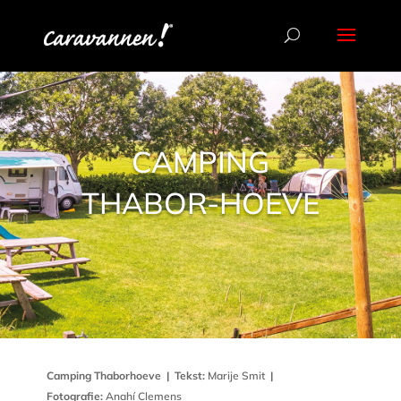
CAMPING
THABOR-HOEVE
Camping Thaborhoeve
|
Tekst:
Marije Smit
|
Fotografie:
Anahí Clemens