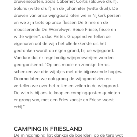
druivensoorten, zoals Cabernet Cortis (blauwe druif),
Solaris (witte druif) en de Johanniter (witte druif). De
druiven van onze wijngaard laten we in Nijkerk persen
en we zijn trots op onze flessen De Sinne en de
mousserende De Warrelwyn. Beide Friese, frisse en
witte wijnen”, aldus Pieter. Grappend vertellen de
eigenaren dat de wijn het allerlekkerste als het
gedronken wordt op eigen grond, bij de wijngaard.
Vandaar dat er regelmatig wijnproeverijen worden
georganiseerd. “Op ons mooie en zonnige terras
schenken we drie wijntjes met drie bijpassende hapjes.
Daarna laten we ook graag de wijngaard zien en
vertellen we over het reilen en zeilen in de wijngaard.
De wijn is bij ons te koop en campinggasten genieten
er graag van, met een Fries kaasje en Friese worst
erbij.”
CAMPING IN FRIESLAND
De minicamping ligt dankzij de boerderij op de terp wat