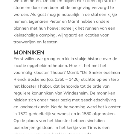
welkom heten. De koeien blijken hier alleen op stal te
staan en door een boer uit de omgeving verzorgd te
worden. Als gast mag je natuurlijk in de stal een kijkje
nemen. Eigenaren Pieter en Marrit hebben andere
plannen met hun hoeve; namelijk het runnen van een
kleinschalige camping, wijngaard en locaties voor
trouwerijen en feesten.
MONNIKEN
Eerst willen we graag een klein stukje historie over de
locatie opgehelderd hebben. Hoe zit het met het
voormalig klooster Thabor? Marrit: “De Sneker edelman
Rienck Bockema (ca. 1350 – 1426) stichtte op een terp
het klooster Thabor, dat behoorde tot de orde van
reguliere kanunniken Van Windesheim. De monniken
hielden zich onder meer bezig met geschiedschrijving
en landmeetkunde. Na de hervorming werd het klooster
in 1572 gedeeltelijk verwoest en in 1580 afgebroken.
Op de plaats van het klooster hebben sindsdien
boerderijen gestaan. In het kerkje van Tirns is een