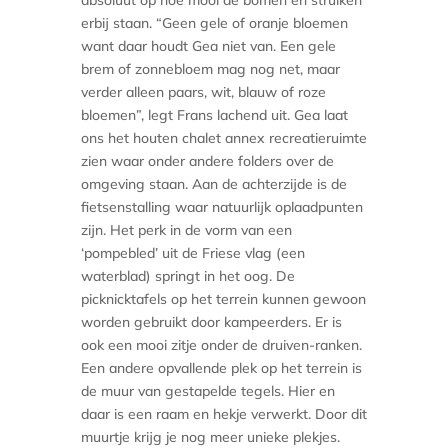
absoluut op hoe mooi de bomen en struiken
erbij staan. “Geen gele of oranje bloemen
want daar houdt Gea niet van. Een gele
brem of zonnebloem mag nog net, maar
verder alleen paars, wit, blauw of roze
bloemen”, legt Frans lachend uit. Gea laat
ons het houten chalet annex recreatieruimte
zien waar onder andere folders over de
omgeving staan. Aan de achterzijde is de
fietsenstalling waar natuurlijk oplaadpunten
zijn. Het perk in de vorm van een
‘pompebled’ uit de Friese vlag (een
waterblad) springt in het oog. De
picknicktafels op het terrein kunnen gewoon
worden gebruikt door kampeerders. Er is
ook een mooi zitje onder de druiven-ranken.
Een andere opvallende plek op het terrein is
de muur van gestapelde tegels. Hier en
daar is een raam en hekje verwerkt. Door dit
muurtje krijg je nog meer unieke plekjes.