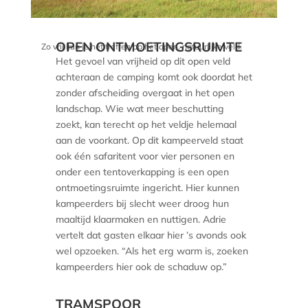
OPEN ONTMOETINGSRUIMTE
Zo vrij kun je het treffen op het open, natuurlijke veld.
Het gevoel van vrijheid op dit open veld
achteraan de camping komt ook doordat het
zonder afscheiding overgaat in het open
landschap. Wie wat meer beschutting
zoekt, kan terecht op het veldje helemaal
aan de voorkant. Op dit kampeerveld staat
ook één safaritent voor vier personen en
onder een tentoverkapping is een open
ontmoetingsruimte ingericht. Hier kunnen
kampeerders bij slecht weer droog hun
maaltijd klaarmaken en nuttigen. Adrie
vertelt dat gasten elkaar hier ’s avonds ook
wel opzoeken. “Als het erg warm is, zoeken
kampeerders hier ook de schaduw op.”
TRAMSPOOR