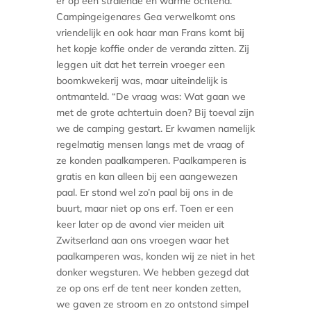
er op een stralende en warme ochtend.
Campingeigenares Gea verwelkomt ons
vriendelijk en ook haar man Frans komt bij
het kopje koffie onder de veranda zitten. Zij
leggen uit dat het terrein vroeger een
boomkwekerij was, maar uiteindelijk is
ontmanteld. “De vraag was: Wat gaan we
met de grote achtertuin doen? Bij toeval zijn
we de camping gestart. Er kwamen namelijk
regelmatig mensen langs met de vraag of
ze konden paalkamperen. Paalkamperen is
gratis en kan alleen bij een aangewezen
paal. Er stond wel zo’n paal bij ons in de
buurt, maar niet op ons erf. Toen er een
keer later op de avond vier meiden uit
Zwitserland aan ons vroegen waar het
paalkamperen was, konden wij ze niet in het
donker wegsturen. We hebben gezegd dat
ze op ons erf de tent neer konden zetten,
we gaven ze stroom en zo ontstond simpel