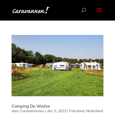
Camping De Wedze
door
Caravanneneu
|
dec 5, 2023
|
Friesland
,
Nederland